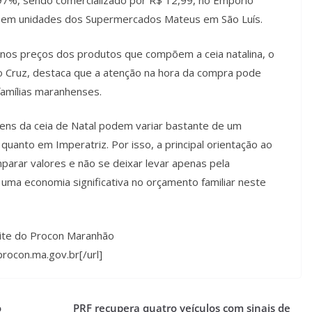
7%, sendo comercializado por R$ 12,99, no Empório
9, em unidades dos Supermercados Mateus em São Luís.
 nos preços dos produtos que compõem a ceia natalina, o
o Cruz, destaca que a atenção na hora da compra pode
 famílias maranhenses.
ens da ceia de Natal podem variar bastante de um
quanto em Imperatriz. Por isso, a principal orientação ao
arar valores e não se deixar levar apenas pela
uma economia significativa no orçamento familiar neste
site do Procon Maranhão
rocon.ma.gov.br[/url]
o
PRF recupera quatro veículos com sinais de