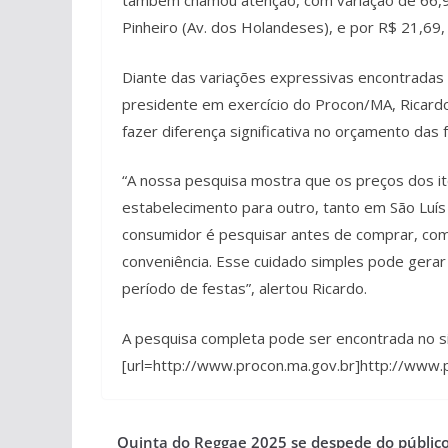
também chamou atenção, com variação de 66,9
Pinheiro (Av. dos Holandeses), e por R$ 21,6
Diante das variações expressivas encontradas
presidente em exercício do Procon/MA, Ricard
fazer diferença significativa no orçamento das
“A nossa pesquisa mostra que os preços dos it
estabelecimento para outro, tanto em São Luís 
consumidor é pesquisar antes de comprar, comp
conveniência. Esse cuidado simples pode gerar 
período de festas”, alertou Ricardo.
A pesquisa completa pode ser encontrada no 
[url=http://www.procon.ma.gov.br]http://www.p
Quinta do Reggae 2025 se despede do públic