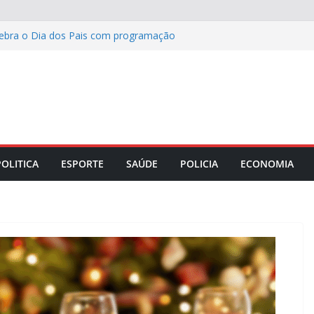
lebra o Dia dos Pais com programação
azer para toda a família
ta da Corrida 100% Você com hidratação
antes de visitar o país
etário de Saúde e especialista em
 discutir os desafios da medicina social
 das telonas a municípios de Minas
nhão
POLITICA
ESPORTE
SAÚDE
POLICIA
ECONOMIA