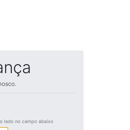
ança
nosco.
ao lado no campo abaixo