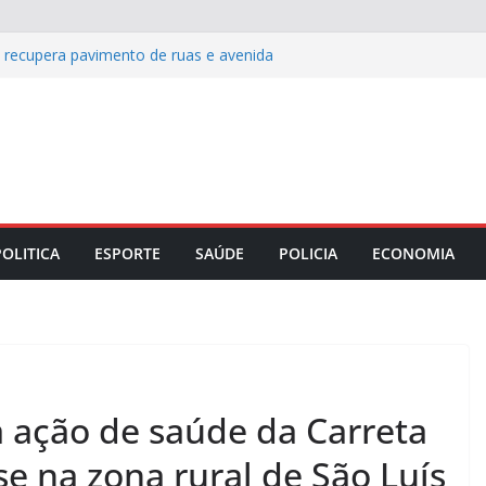
s recupera pavimento de ruas e avenida
 celebra Dia dos Pais com almoço
w de Carla Sibele
e histórico de reconhecimento de
rio em 2026
: cinco destinos para viver o off-road
ida entre Coritiba e Chapecoense pelo
POLITICA
ESPORTE
SAÚDE
POLICIA
ECONOMIA
 ação de saúde da Carreta
 na zona rural de São Luís