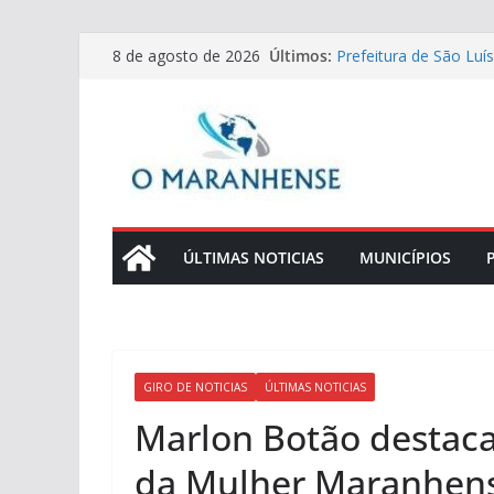
Pular
Últimos:
Prefeitura de São Luí
8 de agosto de 2026
para
no Residencial Araras
Villa do Vinho Bistrô
o
especial e pocket sho
conteúdo
Maranhão bate record
paternidade em Cartó
Turismo de experiência
com Can-Am
CazéTV transmite part
Brasileirão
ÚLTIMAS NOTICIAS
MUNICÍPIOS
GIRO DE NOTICIAS
ÚLTIMAS NOTICIAS
Marlon Botão destaca
da Mulher Maranhense