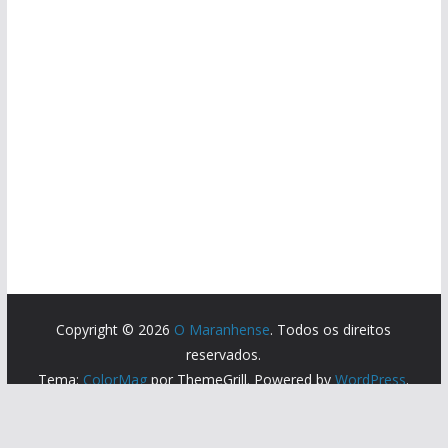
Copyright © 2026
O Maranhense
. Todos os direitos
reservados.
Tema:
ColorMag
por ThemeGrill. Powered by
WordPress
.