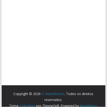
Copyright © 2026
O Maranhense
. Todos os direitos
reservados.
Tema:
ColorMag
por ThemeGrill. Powered by
WordPress
.