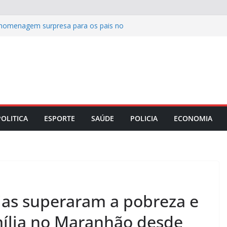
homenagem surpresa para os pais no
 para 549 vagas remanescentes em 37
s entrega revitalização da UEB
 meio do programa Escola Nova
 entrega obra de infraestrutura na Via
 a produção de leite? Especialista
is crenças sobre a alimentação durante
POLITICA
ESPORTE
SAÚDE
POLICIA
ECONOMIA
lias superaram a pobreza e
mília no Maranhão desde