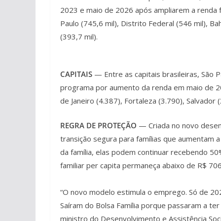
2023 e maio de 2026 após ampliarem a renda f
Paulo (745,6 mil), Distrito Federal (546 mil), Ba
(393,7 mil).
CAPITAIS
— Entre as capitais brasileiras, São 
programa por aumento da renda em maio de 20
de Janeiro (4.387), Fortaleza (3.790), Salvador (
REGRA DE PROTEÇÃO
— Criada no novo desenh
transição segura para famílias que aumentam 
da família, elas podem continuar recebendo 50
familiar per capita permaneça abaixo de R$ 706
“O novo modelo estimula o emprego. Só de 2023
Saíram do Bolsa Família porque passaram a t
ministro do Desenvolvimento e Assistência Soci