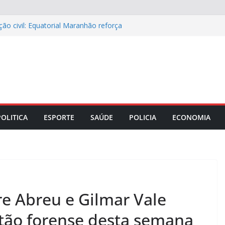
ão civil: Equatorial Maranhão reforça
ede elétrica
ápio especial para celebrar o Dia dos
ase e o papel do diagnóstico sindrômico
 Maranhão discutem parceria com a
rança no comércio da capital
iro portando anfetaminas durante
0, em Imperatriz (MA)
POLITICA
ESPORTE
SAÚDE
POLICIA
ECONOMIA
e Abreu e Gilmar Vale
tão forense desta semana