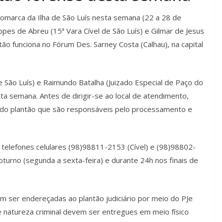
Comarca da Ilha de São Luís nesta semana (22 a 28 de
opes de Abreu (15ª Vara Cível de São Luís) e Gilmar de Jesus
antão funciona no Fórum Des. Sarney Costa (Calhau), na capital
 São Luís) e Raimundo Batalha (Juizado Especial de Paço do
ta semana. Antes de dirigir-se ao local de atendimento,
 do plantão que são responsáveis pelo processamento e
 telefones celulares (98)98811-2153 (Cível) e (98)98802-
noturno (segunda a sexta-feira) e durante 24h nos finais de
m ser endereçadas ao plantão judiciário por meio do PJe
e natureza criminal devem ser entregues em meio físico