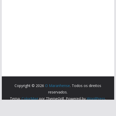
Copyright © 2026
O Maranhense
. Todos os direitos
reservados.
Tema:
ColorMag
por ThemeGrill. Powered by
WordPress
.