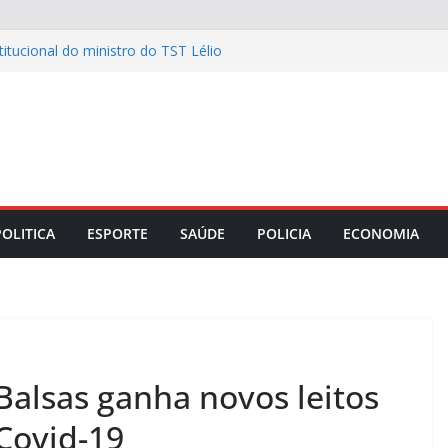
ência no turismo e aprovação recorde
titucional do ministro do TST Lélio
4 candidatos aprovados no concurso
 garante benefícios a pacientes do
es
o IDEB e entra para o grupo das
rasil
POLITICA
ESPORTE
SAÚDE
POLICIA
ECONOMIA
Balsas ganha novos leitos
Covid-19