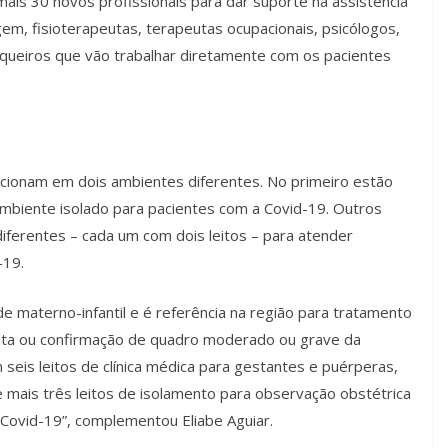
mais 30 novos profissionais para dar suporte na assistência
em, fisioterapeutas, terapeutas ocupacionais, psicólogos,
maqueiros que vão trabalhar diretamente com os pacientes
uncionam em dois ambientes diferentes. No primeiro estão
ambiente isolado para pacientes com a Covid-19. Outros
diferentes – cada um com dois leitos – para atender
-19.
 materno-infantil e é referência na região para tratamento
ita ou confirmação de quadro moderado ou grave da
seis leitos de clínica médica para gestantes e puérperas,
 e mais três leitos de isolamento para observação obstétrica
Covid-19”, complementou Eliabe Aguiar.