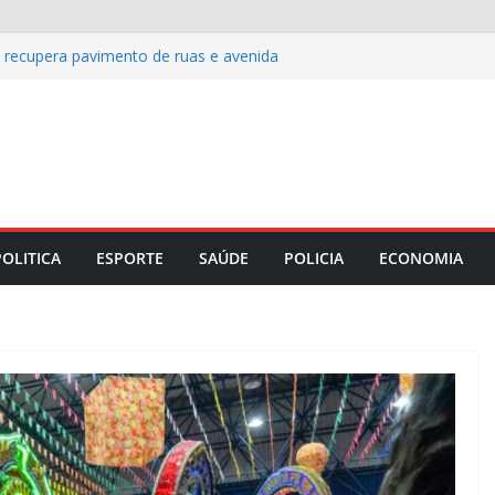
s recupera pavimento de ruas e avenida
 celebra Dia dos Pais com almoço
w de Carla Sibele
e histórico de reconhecimento de
rio em 2026
: cinco destinos para viver o off-road
ida entre Coritiba e Chapecoense pelo
POLITICA
ESPORTE
SAÚDE
POLICIA
ECONOMIA