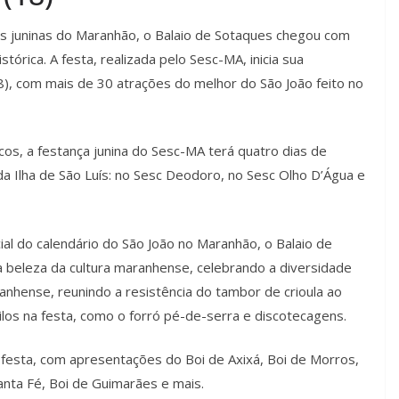
s juninas do Maranhão, o Balaio de Sotaques chegou com
órica. A festa, realizada pelo Sesc-MA, inicia sua
8), com mais de 30 atrações do melhor do São João feito no
cos, a festança junina do Sesc-MA terá quatro dias de
 Ilha de São Luís: no Sesc Deodoro, no Sesc Olho D’Água e
l do calendário do São João no Maranhão, o Balaio de
 beleza da cultura maranhense, celebrando a diversidade
anhense, reunindo a resistência do tambor de crioula ao
ilos na festa, como o forró pé-de-serra e discotecagens.
festa, com apresentações do Boi de Axixá, Boi de Morros,
Santa Fé, Boi de Guimarães e mais.