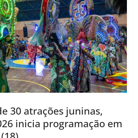
e 30 atrações juninas,
026 inicia programação em
 (18)