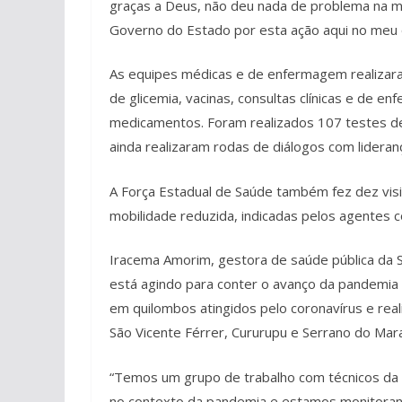
graças a Deus, não deu nada de problema na m
Governo do Estado por esta ação aqui no meu 
As equipes médicas e de enfermagem realizara
de glicemia, vacinas, consultas clínicas e de 
medicamentos. Foram realizados 107 testes de 
ainda realizaram rodas de diálogos com lidera
A Força Estadual de Saúde também fez dez vis
mobilidade reduzida, indicadas pelos agentes c
Iracema Amorim, gestora de saúde pública da Se
está agindo para conter o avanço da pandemia
em quilombos atingidos pelo coronavírus e rea
São Vicente Férrer, Cururupu e Serrano do Mar
“Temos um grupo de trabalho com técnicos da 
no contexto da pandemia e estamos monitorand