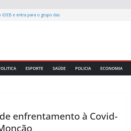
o IDEB e entra para o grupo das
rasil
ailibe apresenta relatório dos primeiros
o TJMA
s entrega novo Centro de Especialidades
manha e reforça rede de saúde bucal
4 candidatos aprovados no concurso
 garante benefícios a pacientes do
POLITICA
ESPORTE
SAÚDE
POLICIA
ECONOMIA
es
 de enfrentamento à Covid-
 Monção