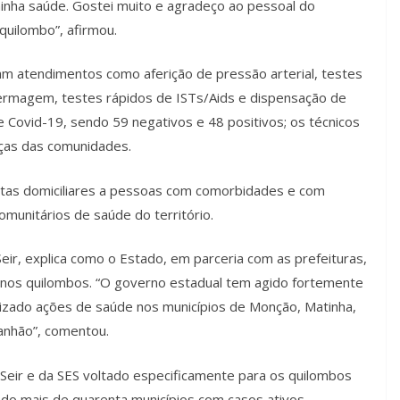
inha saúde. Gostei muito e agradeço ao pessoal do
quilombo”, afirmou.
m atendimentos como aferição de pressão arterial, testes
enfermagem, testes rápidos de ISTs/Aids e dispensação de
Covid-19, sendo 59 negativos e 48 positivos; os técnicos
nças das comunidades.
itas domiciliares a pessoas com comorbidades e com
omunitários de saúde do território.
ir, explica como o Estado, em parceria com as prefeituras,
 nos quilombos. “O governo estadual tem agido fortemente
lizado ações de saúde nos municípios de Monção, Matinha,
anhão”, comentou.
Seir e da SES voltado especificamente para os quilombos
o mais de quarenta municípios com casos ativos,