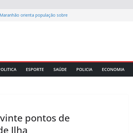
l Maranhão orienta população sobre
acidentes com a rede elétrica
 das telonas a municípios de Minas
nhão
lebra o Dia dos Pais com programação
azer para toda a família
convida hóspedes a desacelerar durante
m experiências exclusivas de wellness
denora Bello realiza mais de 30 mil
 e zera fila de espera para
POLITICA
ESPORTE
SAÚDE
POLICIA
ECONOMIA
 vinte pontos de
e Ilha