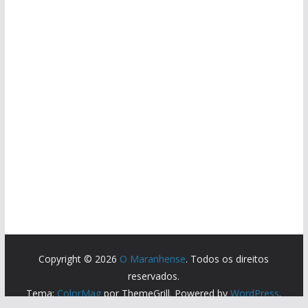
Copyright © 2026
O Maranhense
. Todos os direitos
reservados.
Tema:
ColorMag
por ThemeGrill. Powered by
WordPress
.