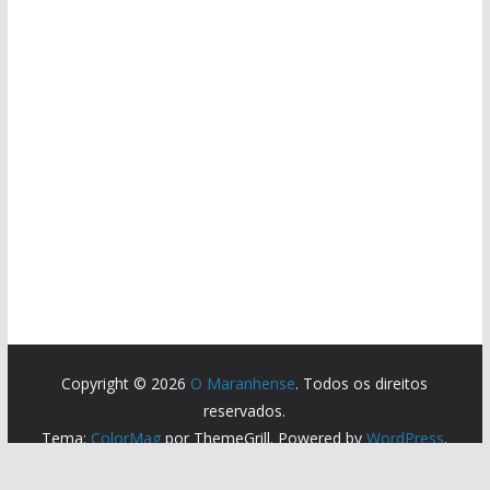
Copyright © 2026
O Maranhense
. Todos os direitos
reservados.
Tema:
ColorMag
por ThemeGrill. Powered by
WordPress
.