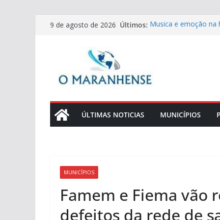
Pular
Últimos:
Musica e emoção na 
9 de agosto de 2026
para
HSE/HSLZ
UFMA abre inscrições
o
cursos de graduação
conteúdo
Prefeitura de São Luí
Raimundo Chaves por
Prefeitura de São Luís
Principal do Cajupe
Cerveja preta aumenta
esclarece as principa
ÚLTIMAS NOTICIAS
MUNICÍPIOS
a amamentação
MUNICÍPIOS
Famem e Fiema vão r
defeitos da rede de 