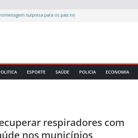
homenagem surpresa para os pais no
 para 549 vagas remanescentes em 37
s entrega revitalização da UEB
 meio do programa Escola Nova
 entrega obra de infraestrutura na Via
 a produção de leite? Especialista
is crenças sobre a alimentação durante
POLITICA
ESPORTE
SAÚDE
POLICIA
ECONOMIA
ecuperar respiradores com
saúde nos municípios