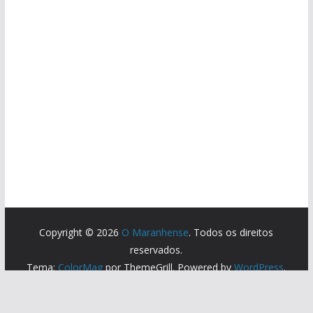
Copyright © 2026
O Maranhense
. Todos os direitos
reservados.
Tema:
ColorMag
por ThemeGrill. Powered by
WordPress
.