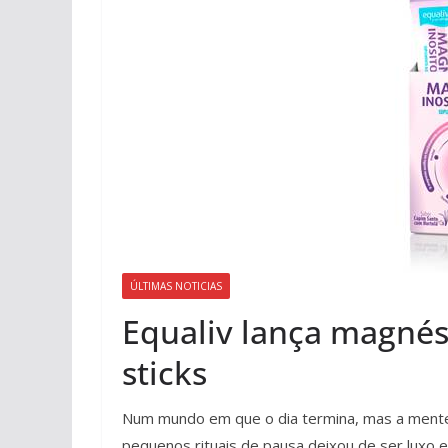
ÚLTIMAS NOTICIAS
Equaliv lança magnési
sticks
Num mundo em que o dia termina, mas a mente c
pequenos rituais de pausa deixou de ser luxo 