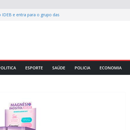
o IDEB e entra para o grupo das
rasil
ailibe apresenta relatório dos primeiros
o TJMA
s entrega novo Centro de Especialidades
manha e reforça rede de saúde bucal
4 candidatos aprovados no concurso
 garante benefícios a pacientes do
POLITICA
ESPORTE
SAÚDE
POLICIA
ECONOMIA
es