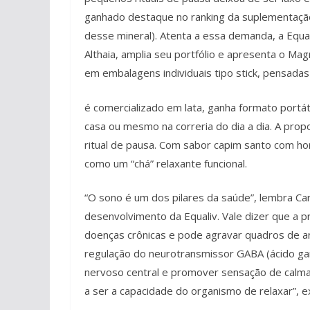
ganhado destaque no ranking da suplementação
desse mineral). Atenta a essa demanda, a Equ
Althaia, amplia seu portfólio e apresenta o Ma
em embalagens individuais tipo stick, pensadas
é comercializado em lata, ganha formato portáti
casa ou mesmo na correria do dia a dia. A pr
ritual de pausa. Com sabor capim santo com ho
como um “chá” relaxante funcional.
“O sono é um dos pilares da saúde”, lembra Ca
desenvolvimento da Equaliv. Vale dizer que a 
doenças crônicas e pode agravar quadros de a
regulação do neurotransmissor GABA (ácido ga
nervoso central e promover sensação de calma
a ser a capacidade do organismo de relaxar”, ex