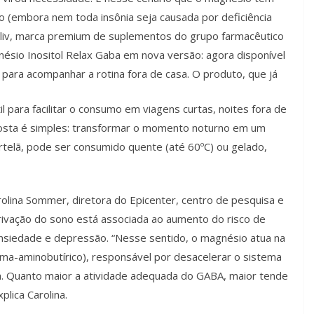
 (embora nem toda insônia seja causada por deficiência
aliv, marca premium de suplementos do grupo farmacêutico
gnésio Inositol Relax Gaba em nova versão: agora disponível
 para acompanhar a rotina fora de casa. O produto, que já
l para facilitar o consumo em viagens curtas, noites fora de
oposta é simples: transformar o momento noturno em um
rtelã, pode ser consumido quente (até 60ºC) ou gelado,
rolina Sommer, diretora do Epicenter, centro de pesquisa e
privação do sono está associada ao aumento do risco de
nsiedade e depressão. “Nesse sentido, o magnésio atua na
ma-aminobutírico), responsável por desacelerar o sistema
. Quanto maior a atividade adequada do GABA, maior tende
plica Carolina.