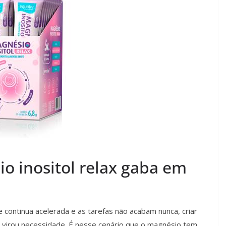
o inositol relax gaba em
ontinua acelerada e as tarefas não acabam nunca, criar
e virou necessidade. É nesse cenário que o magnésio tem