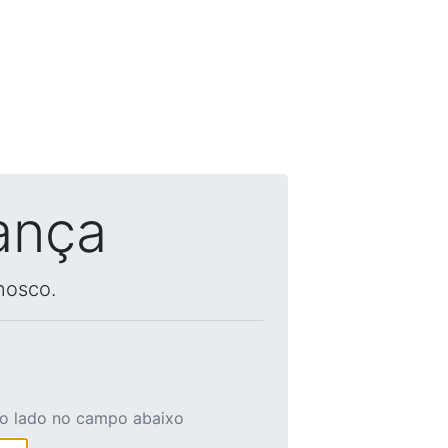
ança
nosco.
ao lado no campo abaixo