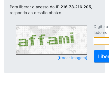
Para liberar o acesso
do IP
216.73.216.205
,
responda ao desafio abaixo.
Digite 
lado no
[trocar imagem]