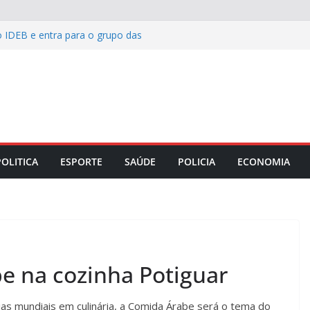
o IDEB e entra para o grupo das
rasil
ailibe apresenta relatório dos primeiros
o TJMA
s entrega novo Centro de Especialidades
manha e reforça rede de saúde bucal
4 candidatos aprovados no concurso
 garante benefícios a pacientes do
POLITICA
ESPORTE
SAÚDE
POLICIA
ECONOMIA
es
e na cozinha Potiguar
s mundiais em culinária, a Comida Árabe será o tema do