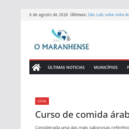
Pular
Últimos:
São Luís sobe nota d
6 de agosto de 2026
para
melhores capitais do B
Presidente Ricardo Du
o
100 dias de gestão n
conteúdo
Prefeitura de São Luí
Odontológicas da Ale
especializada
TJMA convoca mais 3
para juiz substituto
Projeto do PopRuaJud
ÚLTIMAS NOTICIAS
MUNICÍPIOS
Hospital Nina Rodrigu
GERAL
Curso de comida árab
Considerada uma das mais saborosas referência