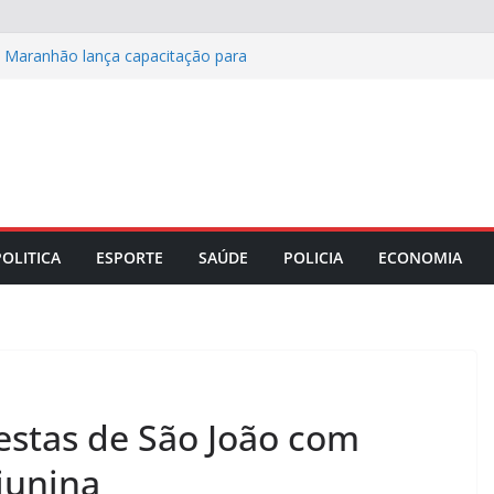
o Maranhão lança capacitação para
: cinco destinos para viver o off-road
ida entre Coritiba e Chapecoense pelo
s recupera pavimento de ruas e avenida
e integridade corporativa para
mpresarial
POLITICA
ESPORTE
SAÚDE
POLICIA
ECONOMIA
stas de São João com
 junina