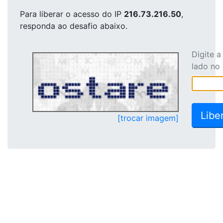
Para liberar o acesso
do IP
216.73.216.50
,
responda ao desafio abaixo.
Digite 
lado no
[trocar imagem]