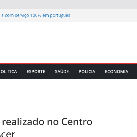
nais com serviço 100% em português
uística na Europa
 Maranhão discutem parceria com a
rança no comércio da capital
iro portando anfetaminas durante
0, em Imperatriz (MA)
ão civil: Equatorial Maranhão reforça
ede elétrica
mo se orientar na hora de comprar um
POLITICA
ESPORTE
SAÚDE
POLICIA
ECONOMIA
é realizado no Centro
scer