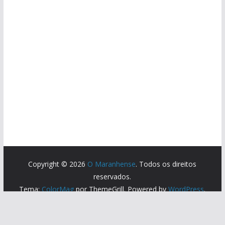
Copyright © 2026
O Maranhense
. Todos os direitos
reservados.
Tema:
ColorMag
por ThemeGrill. Powered by
WordPress
.