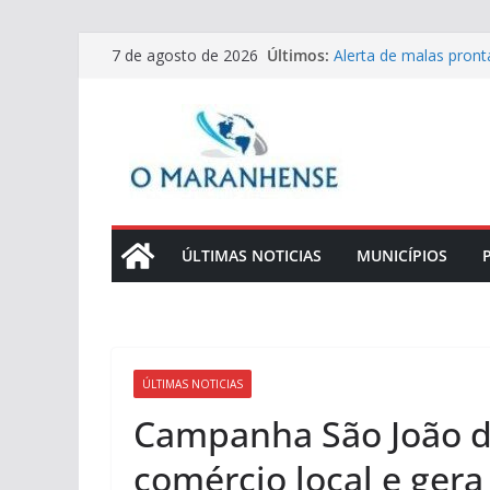
Pular
Últimos:
Alerta de malas pron
7 de agosto de 2026
para
com live especial e d
Receitas de Dia dos Pa
o
lombo crocante para
conteúdo
Tecnologias que torn
eficientes
Aprenda a fazer um Pr
e chimichurri
Sobremesa Especial p
Baunilha
ÚLTIMAS NOTICIAS
MUNICÍPIOS
ÚLTIMAS NOTICIAS
Campanha São João de
comércio local e gera