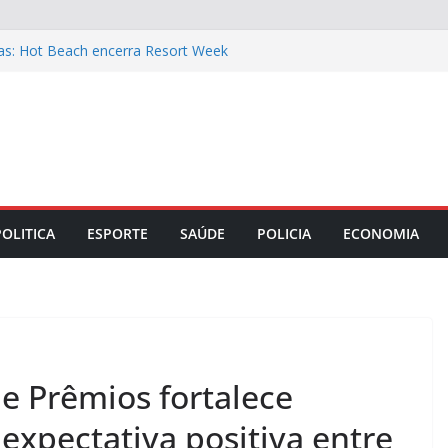
tas: Hot Beach encerra Resort Week
escontos de até 30%
is: filé mignon suíno na cerveja preta e
 o almoço de domingo 9
am a gestão das empresas mais
ime Rib Costelata com batatas rústicas
ara o Dia dos Pais: Taça de Bolo de
POLITICA
ESPORTE
SAÚDE
POLICIA
ECONOMIA
 Prêmios fortalece
 expectativa positiva entre