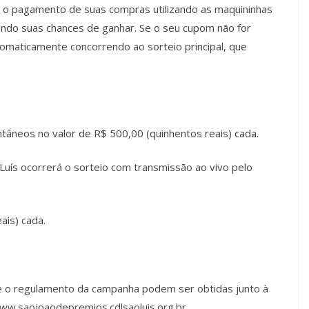
m o pagamento de suas compras utilizando as maquininhas
ndo suas chances de ganhar. Se o seu cupom não for
omaticamente concorrendo ao sorteio principal, que
ntâneos no valor de R$ 500,00 (quinhentos reais) cada.
Luís ocorrerá o sorteio com transmissão ao vivo pelo
ais) cada.
 e o regulamento da campanha podem ser obtidas junto à
www.saojoaodepremios.cdlsaoluis.org.br.