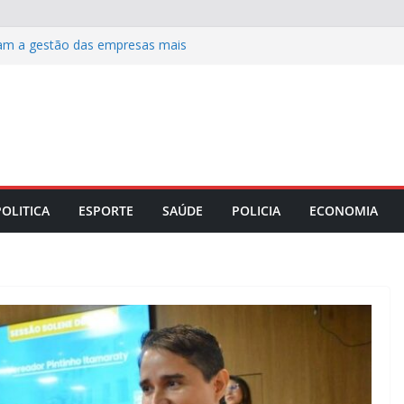
am a gestão das empresas mais
e integridade corporativa para
mpresarial
o Maranhão lança capacitação para
as e mesários está ocorrendo por
esencialmente
is: filé mignon suíno na cerveja preta e
 o almoço de domingo 9
POLITICA
ESPORTE
SAÚDE
POLICIA
ECONOMIA