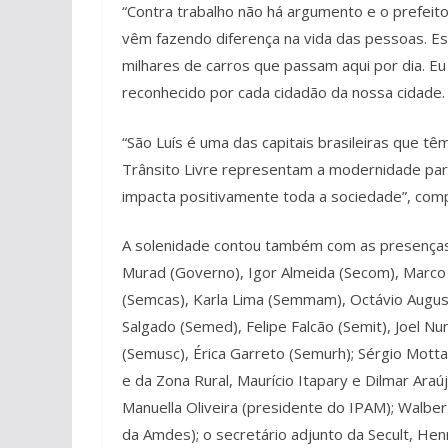
“Contra trabalho não há argumento e o prefei
vêm fazendo diferença na vida das pessoas. Es
milhares de carros que passam aqui por dia. E
reconhecido por cada cidadão da nossa cidade. P
“São Luís é uma das capitais brasileiras que t
Trânsito Livre representam a modernidade par
impacta positivamente toda a sociedade”, com
A solenidade contou também com as presenças d
Murad (Governo), Igor Almeida (Secom), Marco 
(Semcas), Karla Lima (Semmam), Octávio Augus
Salgado (Semed), Felipe Falcão (Semit), Joel N
(Semusc), Érica Garreto (Semurh); Sérgio Motta
e da Zona Rural, Maurício Itapary e Dilmar Ara
Manuella Oliveira (presidente do IPAM); Walber
da Amdes); o secretário adjunto da Secult, Hen