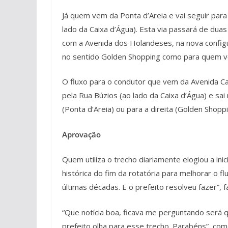
Já quem vem da Ponta d’Areia e vai seguir par
lado da Caixa d’Água). Esta via passará de duas
com a Avenida dos Holandeses, na nova configu
no sentido Golden Shopping como para quem vol
O fluxo para o condutor que vem da Avenida Ca
pela Rua Búzios (ao lado da Caixa d’Água) e s
(Ponta d’Areia) ou para a direita (Golden Shopp
Aprovação
Quem utiliza o trecho diariamente elogiou a ini
histórica do fim da rotatória para melhorar o f
últimas décadas. E o prefeito resolveu fazer”, f
“Que notícia boa, ficava me perguntando será 
prefeito olha para esse trecho. Parabéns”, co