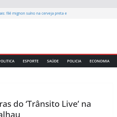
is: filé mignon suíno na cerveja preta e
 o almoço de domingo 9
s recupera pavimento de ruas e avenida
e integridade corporativa para
mpresarial
o Maranhão lança capacitação para
as e mesários está ocorrendo por
esencialmente
POLITICA
ESPORTE
SAÚDE
POLICIA
ECONOMIA
ras do ‘Trânsito Live’ na
Calhau