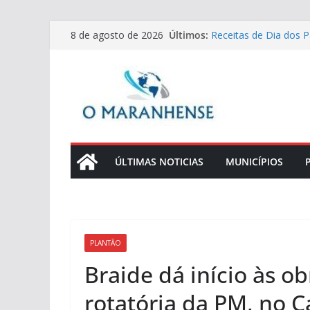
Pular
Últimos:
Receitas de Dia dos Pa
8 de agosto de 2026
para
lombo crocante para
Prefeitura de São Luí
o
no Residencial Araras
conteúdo
Seminário debate ESG 
fortalecer a gestão e
Defensoria Pública d
líderes comunitários
Convocação de mesári
whatsApp, carta e pr
ÚLTIMAS NOTICIAS
MUNICÍPIOS
PLANTÃO
Braide dá início às ob
rotatória da PM, no 