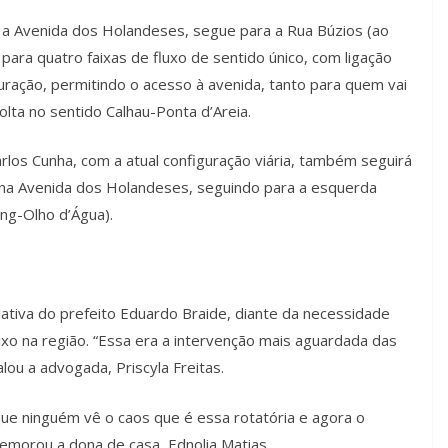
a a Avenida dos Holandeses, segue para a Rua Búzios (ao
 para quatro faixas de fluxo de sentido único, com ligação
ração, permitindo o acesso à avenida, tanto para quem vai
ta no sentido Calhau-Ponta d’Areia.
rlos Cunha, com a atual configuração viária, também seguirá
ai na Avenida dos Holandeses, seguindo para a esquerda
ing-Olho d’Água).
ciativa do prefeito Eduardo Braide, diante da necessidade
luxo na região. “Essa era a intervenção mais aguardada das
alou a advogada, Priscyla Freitas.
que ninguém vê o caos que é essa rotatória e agora o
memorou a dona de casa, Ednolia Matias.