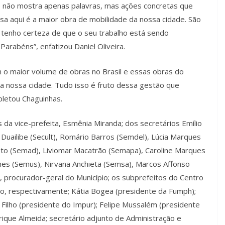
to não mostra apenas palavras, mas ações concretas que
sa aqui é a maior obra de mobilidade da nossa cidade. São
u tenho certeza de que o seu trabalho está sendo
arabéns”, enfatizou Daniel Oliveira.
êm o maior volume de obras no Brasil e essas obras do
a nossa cidade. Tudo isso é fruto dessa gestão que
pletou Chaguinhas.
a vice-prefeita, Esmênia Miranda; dos secretários Emílio
Duailibe (Secult), Romário Barros (Semdel), Lúcia Marques
to (Semad), Liviomar Macatrão (Semapa), Caroline Marques
unes (Semus), Nirvana Anchieta (Semsa), Marcos Affonso
, procurador-geral do Município; os subprefeitos do Centro
újo, respectivamente; Kátia Bogea (presidente da Fumph);
 Filho (presidente do Impur); Felipe Mussalém (presidente
rique Almeida; secretário adjunto de Administração e