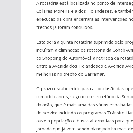
A rotatória está localizada no ponto de inters
Collares Moreira e a dos Holandeses, e também
execução da obra encerrará as intervenções no
trechos já foram concluídos.
Esta será a quinta rotatória suprimida pelo pr
incluíram a eliminação da rotatória da Cohab-An
ao Shopping do Automóvel; a retirada da rotat
entre a Avenida dos Holandeses e Avenida Avic
melhorias no trecho do Barramar.
O prazo estabelecido para a conclusão das ope
cumprido antes, segundo o secretário da Semos
da ação, que é mais uma das várias espalhadas 
de serviço incluindo os programas Trânsito Liv
ouve a população e busca alternativas para q
jornada que já vem sendo planejada há mais d