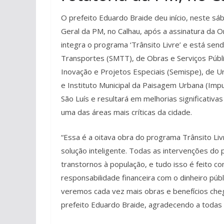
O prefeito Eduardo Braide deu início, neste s
Geral da PM, no Calhau, após a assinatura da Or
integra o programa ‘Trânsito Livre’ e está sen
Transportes (SMTT), de Obras e Serviços Públi
Inovação e Projetos Especiais (Semispe), de
e Instituto Municipal da Paisagem Urbana (Impu
São Luís e resultará em melhorias significativ
uma das áreas mais críticas da cidade.
“Essa é a oitava obra do programa Trânsito Liv
solução inteligente. Todas as intervenções d
transtornos à população, e tudo isso é feito c
responsabilidade financeira com o dinheiro pú
veremos cada vez mais obras e benefícios che
prefeito Eduardo Braide, agradecendo a todas a