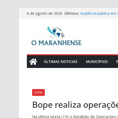
Pular
Últimos:
Audiência pública em 
6 de agosto de 2026
para
e planejamento das E
Ideb avança em todas
o
Maranhão
conteúdo
Manual do Eleitor: co
nas Eleições 2026
TSE aprova orçamento 
em 2027
Novo Regimento Inte
inovação, paridade d
ÚLTIMAS NOTICIAS
MUNICÍPIOS
GERAL
Bope realiza operaçõ
Na última sexta (19) o Batalhão de Operações 