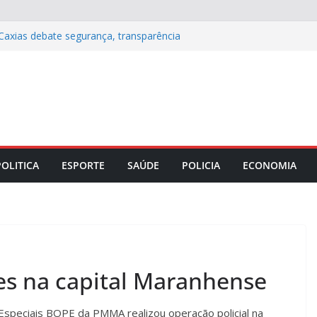
Caxias debate segurança, transparência
leições 2026
 as etapas da educação básica no
nheça os direitos do eleitorado idoso
de R$ 13,9 bi para a Justiça Eleitoral
rno entra em vigor com avanços em
e gênero e modernização processual
POLITICA
ESPORTE
SAÚDE
POLICIA
ECONOMIA
es na capital Maranhense
Especiais BOPE da PMMA realizou operação policial na