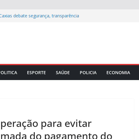
Caxias debate segurança, transparência
leições 2026
 as etapas da educação básica no
nheça os direitos do eleitorado idoso
de R$ 13,9 bi para a Justiça Eleitoral
rno entra em vigor com avanços em
e gênero e modernização processual
POLITICA
ESPORTE
SAÚDE
POLICIA
ECONOMIA
eração para evitar
tomada do pagamento do