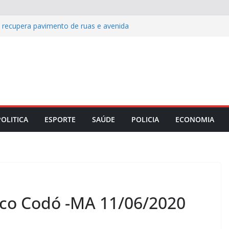
s recupera pavimento de ruas e avenida
 celebra Dia dos Pais com almoço
w de Carla Sibele
e histórico de reconhecimento de
rio em 2026
: cinco destinos para viver o off-road
ida entre Coritiba e Chapecoense pelo
POLITICA
ESPORTE
SAÚDE
POLICIA
ECONOMIA
ico Codó -MA 11/06/2020