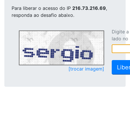
Para liberar o acesso
do IP
216.73.216.69
,
responda ao desafio abaixo.
Digite 
lado no
[trocar imagem]