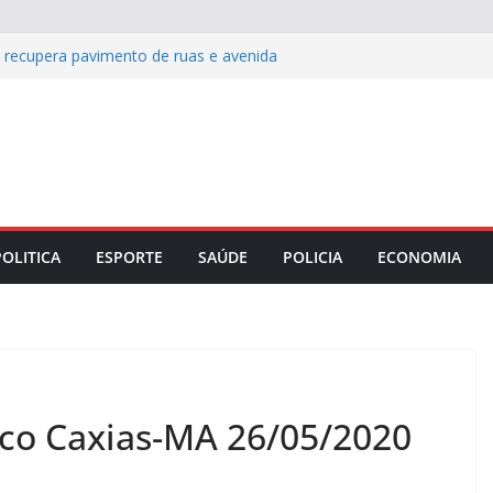
s recupera pavimento de ruas e avenida
 celebra Dia dos Pais com almoço
w de Carla Sibele
e histórico de reconhecimento de
rio em 2026
: cinco destinos para viver o off-road
ida entre Coritiba e Chapecoense pelo
POLITICA
ESPORTE
SAÚDE
POLICIA
ECONOMIA
co Caxias-MA 26/05/2020