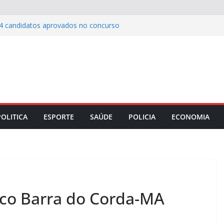
4 candidatos aprovados no concurso
 garante benefícios a pacientes do
es
o IDEB e entra para o grupo das
rasil
ailibe apresenta relatório dos primeiros
o TJMA
s entrega novo Centro de Especialidades
manha e reforça rede de saúde bucal
POLITICA
ESPORTE
SAÚDE
POLICIA
ECONOMIA
ico Barra do Corda-MA