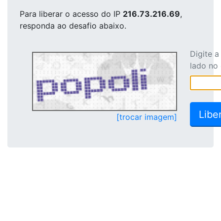
Para liberar o acesso
do IP
216.73.216.69
,
responda ao desafio abaixo.
Digite 
lado no
[trocar imagem]