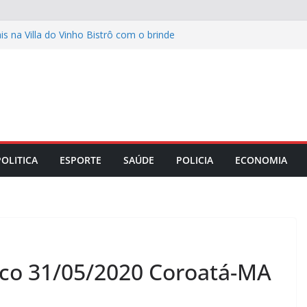
s na Villa do Vinho Bistrô com o brinde
nça, celebração e a construção de
tratégias de adestramento positivo e
nte
a de 45% em vendas no e-commerce
e já impacta hormônios e
lação
 Cinema homenageia Marcélia Cartaxo,
POLITICA
ESPORTE
SAÚDE
POLICIA
ECONOMIA
Romulo Estrela na 49ª edição
ico 31/05/2020 Coroatá-MA