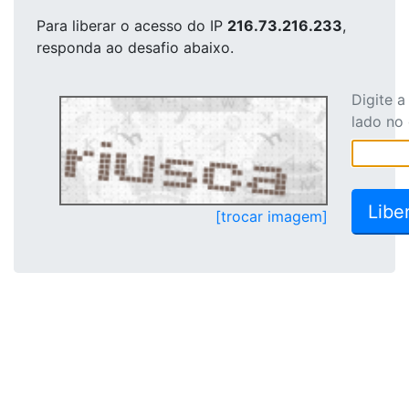
Para liberar o acesso
do IP
216.73.216.233
,
responda ao desafio abaixo.
Digite 
lado no
[trocar imagem]