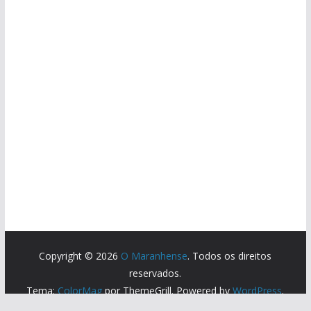
Copyright © 2026
O Maranhense
. Todos os direitos
reservados.
Tema:
ColorMag
por ThemeGrill. Powered by
WordPress
.