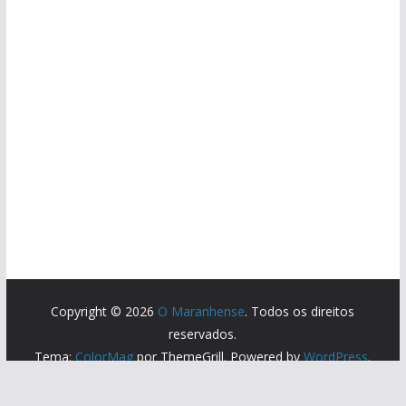
Copyright © 2026
O Maranhense
. Todos os direitos
reservados.
Tema:
ColorMag
por ThemeGrill. Powered by
WordPress
.