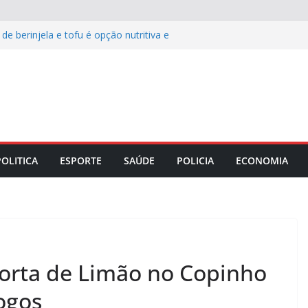
 berinjela e tofu é opção nutritiva e
dia a dia
os maranhenses pretendem comprar
onta pesquisa da TIM Ads
res podem ser benéficos para
e feminina
ia garante segurança jurídica a 60
ecimento da CNI a Roberto
com a Ordem do Mérito Industrial
POLITICA
ESPORTE
SAÚDE
POLICIA
ECONOMIA
orta de Limão no Copinho
ogos