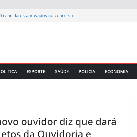
4 candidatos aprovados no concurso
tificial: por que apenas 3 em cada 10
uem defender o investimento em
ca na homenagem aos pais no
ailibe apresenta relatório dos primeiros
o TJMA
s entrega novo Centro de Especialidades
POLITICA
ESPORTE
SAÚDE
POLICIA
ECONOMIA
manha e reforça rede de saúde bucal
novo ouvidor diz que dará
jetos da Ouvidoria e