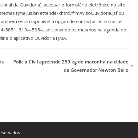
ucional da Ouvidoria); acessar o formulário eletrônico no site
/sistemas.tjma.jus.br/attende/xhtml/frmAvisoOuvidoria.jsf ou
 Também está disponível a opção de contactar os números
94-5851, 3194-5854, adicionando os mesmos na agenda do
line o aplicativo OuvidoriaTJMA.
as
Polícia Civil apreende 250 kg de maconha na cidade
e
de Governador Newton Bello
reservados.