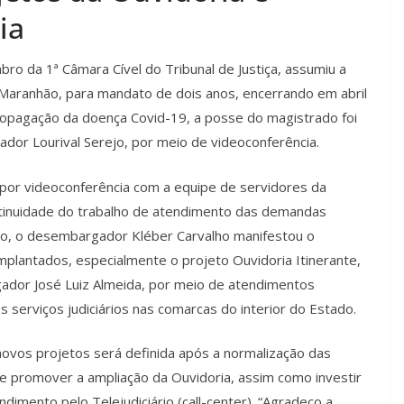
ia
o da 1ª Câmara Cível do Tribunal de Justiça, assumiu a
o Maranhão, para mandato de dois anos, encerrando em abril
opagação da doença Covid-19, a posse do magistrado foi
dor Lourival Serejo, por meio de videoconferência.
se por videoconferência com a equipe de servidores da
continuidade do trabalho de atendimento das demandas
sião, o desembargador Kléber Carvalho manifestou o
mplantados, especialmente o projeto Ouvidoria Itinerante,
dor José Luiz Almeida, por meio de atendimentos
 serviços judiciários nas comarcas do interior do Estado.
novos projetos será definida após a normalização das
de promover a ampliação da Ouvidoria, assim como investir
dimento pelo Telejudiciário (call-center). “Agradeço a