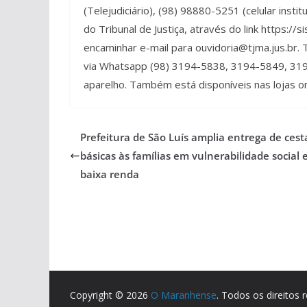
(Telejudiciário), (98) 98880-5251 (celular instit
do Tribunal de Justiça, através do link https:/
encaminhar e-mail para ouvidoria@tjma.jus.br.
via Whatsapp (98) 3194-5838, 3194-5849, 31
aparelho. Também está disponíveis nas lojas on
Prefeitura de São Luís amplia entrega de cest
básicas às famílias em vulnerabilidade social 
baixa renda
Copyright © 2026
O Maranhense
. Todos os direitos 