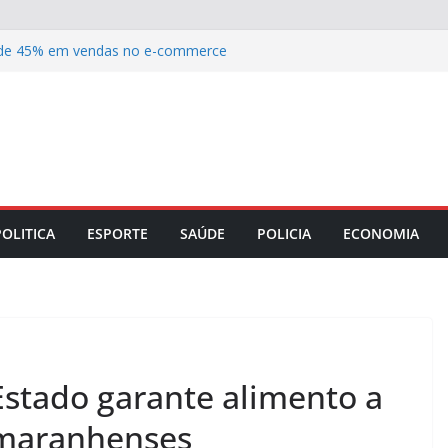
a de 45% em vendas no e-commerce
ência no turismo e aprovação recorde
titucional do ministro do TST Lélio
 comarca de Loreto nesta sexta-feira,
tratégias de adestramento positivo e
nte
POLITICA
ESPORTE
SAÚDE
POLICIA
ECONOMIA
stado garante alimento a
 maranhenses