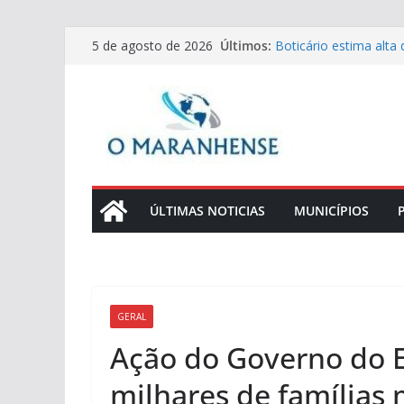
Pular
Últimos:
Boticário estima alt
5 de agosto de 2026
para
para o Dia dos Pais
São Luís atinge excel
o
na alta temporada
conteúdo
TJMA recebe visita ins
Bentes Corrêa
TJMA realiza ações na
7/8
Xixi fora do lugar: es
adaptações no ambie
ÚLTIMAS NOTICIAS
MUNICÍPIOS
GERAL
Ação do Governo do E
milhares de famílias