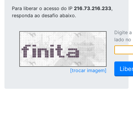
Para liberar o acesso
do IP
216.73.216.233
,
responda ao desafio abaixo.
Digite 
lado no
[trocar imagem]