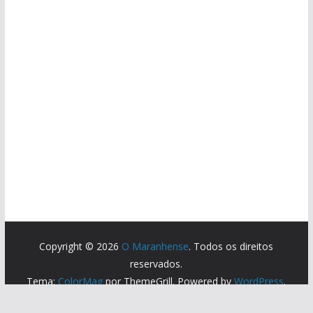
Copyright © 2026
O Maranhense
. Todos os direitos
reservados.
Tema:
ColorMag
por ThemeGrill. Powered by
WordPress
.