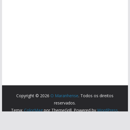
Copyright © 2026
O Maranhense
. Todos os direitos
reservados.
Tema:
ColorMag
por ThemeGrill. Powered by
WordPress
.